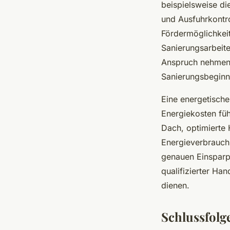
beispielsweise di
und Ausfuhrkontrol
Fördermöglichkeit
Sanierungsarbeite
Anspruch nehmen 
Sanierungsbeginn 
Eine energetisch
Energiekosten fü
Dach, optimierte
Energieverbrauch 
genauen Einsparpo
qualifizierter Ha
dienen.
Schlussfolg