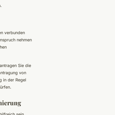
.
en verbunden
 Anspruch nehmen
chen
antragen Sie die
antragung von
g in der Regel
ürfen.
anierung
lfreich sein.