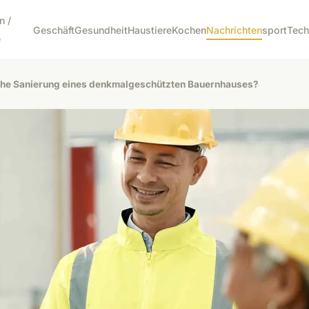
n /
Geschäft
Gesundheit
Haustiere
Kochen
Nachrichten
sport
Tech
e
sche Sanierung eines denkmalgeschützten Bauernhauses?