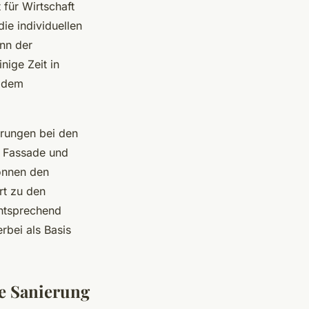
für Wirtschaft
die individuellen
inn der
nige Zeit in
r dem
arungen bei den
r Fassade und
önnen den
rt zu den
entsprechend
rbei als Basis
e Sanierung