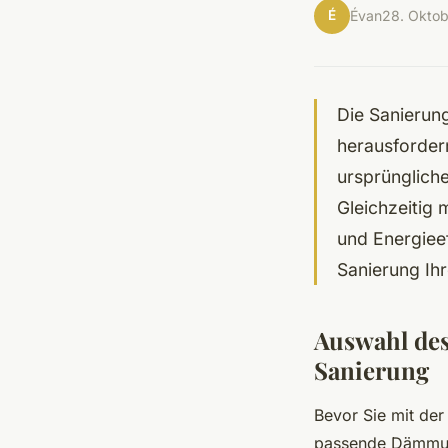
É
Évan
28. Okto
Die Sanierun
herausforder
ursprünglich
Gleichzeitig 
und Energieef
Sanierung Ih
Auswahl des
Sanierung
Bevor Sie mit der
passende Dämmung