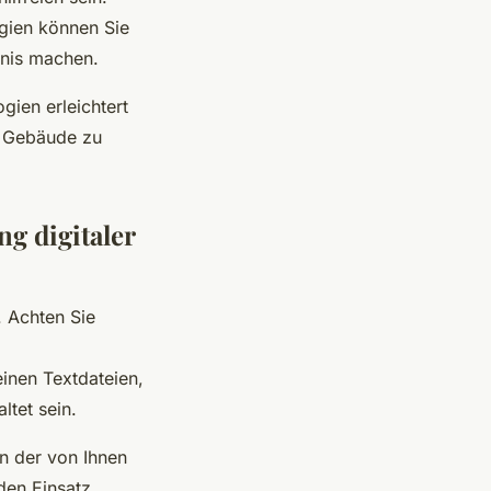
ogien können Sie
bnis machen.
gien erleichtert
m Gebäude zu
g digitaler
. Achten Sie
inen Textdateien,
ltet sein.
n der von Ihnen
den Einsatz