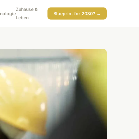
Zuhause &
nologie
Blueprint for 2030? →
Leben