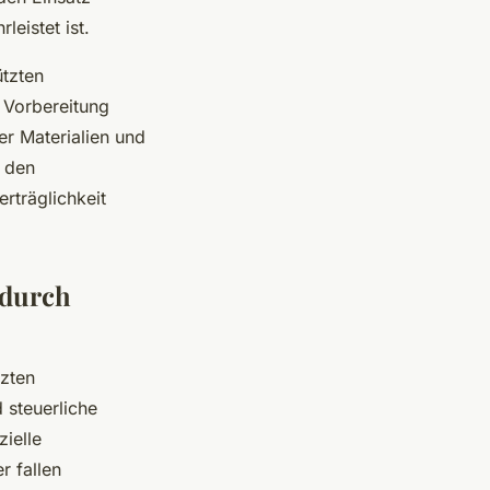
leistet ist.
tzten
 Vorbereitung
r Materialien und
l den
rträglichkeit
 durch
tzten
 steuerliche
ielle
r fallen