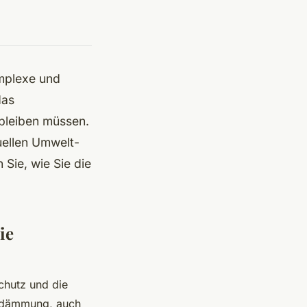
mplexe und
das
bleiben müssen.
uellen Umwelt-
 Sie, wie Sie die
ie
chutz und die
endämmung, auch